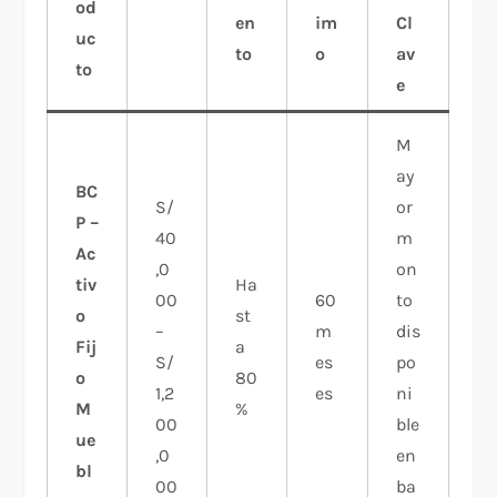
od
en
im
Cl
uc
to
o
av
to
e
M
ay
BC
S/
or
P –
40
m
Ac
,0
on
tiv
Ha
00
60
to
o
st
–
m
dis
Fij
a
S/
es
po
o
80
1,2
es
ni
M
%
00
ble
ue
,0
en
bl
00
ba