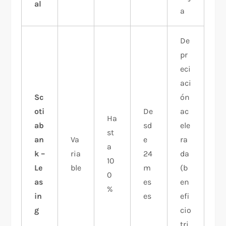
al
a
De
pr
eci
aci
Sc
ón
oti
De
ac
Ha
ab
sd
ele
st
an
Va
e
ra
a
k –
ria
24
da
10
Le
ble
m
(b
0
as
es
en
%
in
es
efi
g
cio
tri