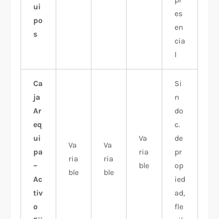
ui
es
po
en
s
cia
l
Ca
Si
ja
n
Ar
do
eq
c.
ui
Va
de
Va
Va
pa
ria
pr
ria
ria
–
ble
op
ble
ble
Ac
ied
tiv
ad,
o
fle