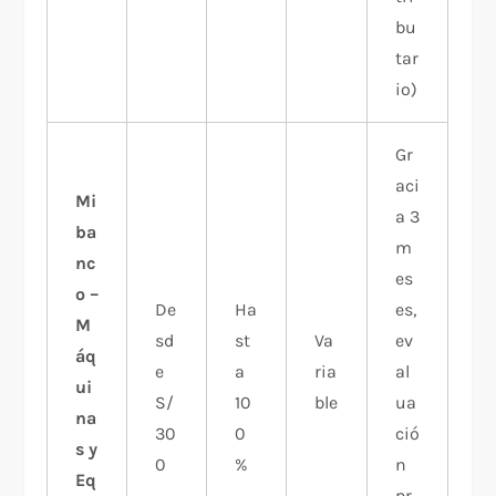
bu
tar
io)
Gr
aci
Mi
a 3
ba
m
nc
es
o –
De
Ha
es,
M
sd
st
Va
ev
áq
e
a
ria
al
ui
S/
10
ble
ua
na
30
0
ció
s y
0
%
n
Eq
pr