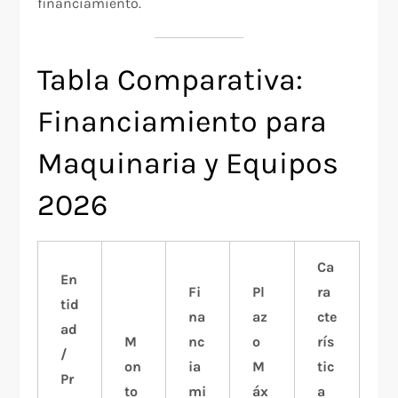
financiamiento.
Tabla Comparativa:
Financiamiento para
Maquinaria y Equipos
2026
Ca
En
Fi
Pl
ra
tid
na
az
cte
ad
M
nc
o
rís
/
on
ia
M
tic
Pr
to
mi
áx
a