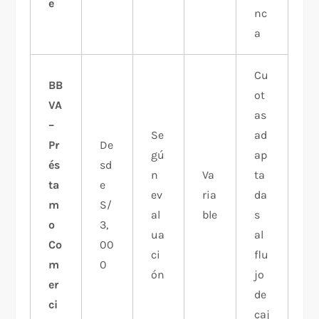
e
nc
a
Cu
BB
ot
VA
as
–
Se
ad
Pr
De
gú
ap
és
sd
n
Va
ta
ta
e
ev
ria
da
m
S/
al
ble
s
o
3,
ua
al
Co
00
ci
flu
m
0
ón
jo
er
de
ci
caj