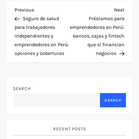
P
Previous
Next
Previous
Next
Post
Post
Seguro de salud
Préstamos para
o
para trabajadores
emprendedores en Perú:
independientes y
bancos, cajas y fintech
s
emprendedores en Perú:
que sí financian
t
opciones y coberturas
negocios
n
a
SEARCH
v
SEARCH
i
g
RECENT POSTS