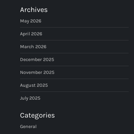
t
Archives
s
May 2026
p
April 2026
March 2026
a
December 2025
g
November 2025
i
August 2025
n
July 2025
a
Categories
t
General